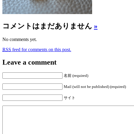
コメントはまだありません
»
No comments yet.
RSS
feed for comments on this post.
Leave a comment
名前 (required)
Mail (will not be published) (required)
サイト