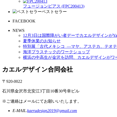
フュージョンピアス (FPC200413)
ベストセラー
FACEBOOK
NEWS
12月3日は国際障がい者デーでカエルデザインがYa
夏季休業のお知らせ
特別展「古代メキシコ ―マヤ、アステカ、テオテ
海洋プラスチックのワークショップ
横浜の中高生が金沢を訪問、カエルデザインがワ
カエルデザイン合同会社
〒920-0022
石川県金沢市北安江3丁目10番30号幸ビル
※ご連絡はメールにてお願いいたします。
E-MAIL.
kaerudesign2019@gmail.com