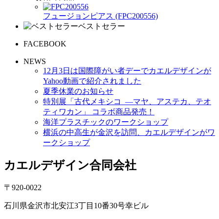
フュージョンピアス (FPC200556)
ベストセラー
FACEBOOK
NEWS
12月3日は国際障がい者デーでカエルデザインが
Yahoo動画で紹介されました
夏季休業のお知らせ
特別展「古代メキシコ ―マヤ、アステカ、テオ
ティワカン」 コラボ商品発売！
海洋プラスチックのワークショップ
横浜の中高生が金沢を訪問、カエルデザインがワ
ークショップ
カエルデザイン合同会社
〒920-0022
石川県金沢市北安江3丁目10番30号幸ビル