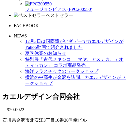
フュージョンピアス (FPC200550)
ベストセラー
FACEBOOK
NEWS
12月3日は国際障がい者デーでカエルデザインが
Yahoo動画で紹介されました
夏季休業のお知らせ
特別展「古代メキシコ ―マヤ、アステカ、テオ
ティワカン」 コラボ商品発売！
海洋プラスチックのワークショップ
横浜の中高生が金沢を訪問、カエルデザインがワ
ークショップ
カエルデザイン合同会社
〒920-0022
石川県金沢市北安江3丁目10番30号幸ビル