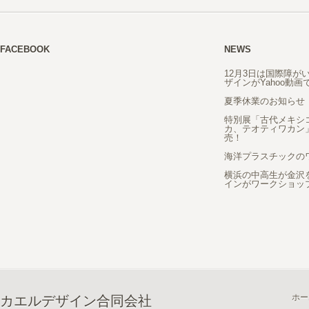
FACEBOOK
NEWS
12月3日は国際障が
ザインがYahoo動
夏季休業のお知らせ
特別展「古代メキシ
カ、テオティワカン
売！
海洋プラスチックの
横浜の中高生が金沢
インがワークショッ
ホー
カエルデザイン合同会社