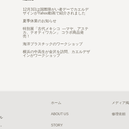
12月3日は国際障がい者デーでカエルデ
ザインがYahoo動画で紹介されました
夏季休業のお知らせ
特別展「古代メキシコ ―マヤ、アステ
カ、テオティワカン」 コラボ商品発
売！
海洋プラスチックのワークショップ
横浜の中高生が金沢を訪問、カエルデザ
インがワークショップ
ホーム
メディア掲
ABOUT US
修理依頼
ル
す。
STORY