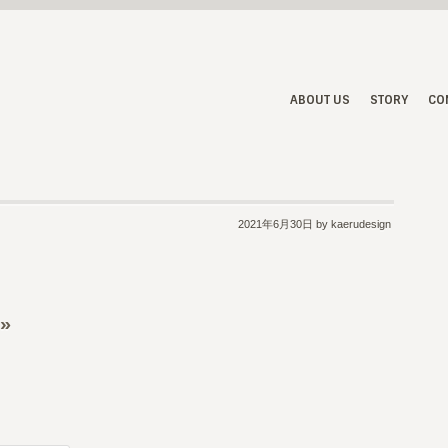
ABOUT US
STORY
CO
2021年6月30日
by kaerudesign
»