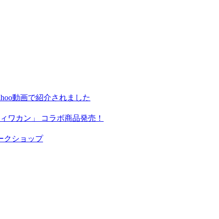
hoo動画で紹介されました
ィワカン」 コラボ商品発売！
ークショップ