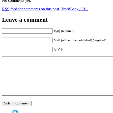
No comments yet.
RSS
feed for comments on this post.
TrackBack
URL
Leave a comment
名前 (required)
Mail (will not be published) (required)
サイト