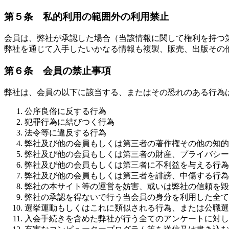
第５条 私的利用の範囲外の利用禁止
会員は、弊社が承認した場合（当該情報に関して権利を持つ
弊社を通じて入手したいかなる情報も複製、販売、出版その
第６条 会員の禁止事項
弊社は、会員の以下に該当する、またはその恐れのある行為
公序良俗に反する行為
犯罪行為に結びつく行為
法令等に違反する行為
弊社及び他の会員もしくは第三者の著作権その他の知的
弊社及び他の会員もしくは第三者の財産、プライバシー
弊社及び他の会員もしくは第三者に不利益を与える行為
弊社及び他の会員もしくは第三者を誹謗、中傷する行為
弊社の本サイト等の運営を妨害、或いは弊社の信頼を毀
弊社の承認を得ないで行う当会員の身分を利用した全て
選挙運動もしくはこれに類似される行為、または公職選
入会手続きを含めた弊社が行う全てのアンケートに対し