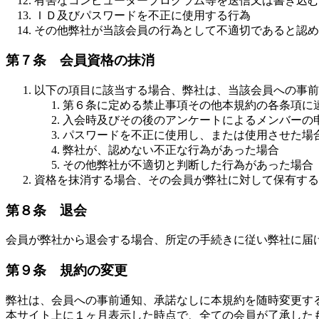
有害なコンピュータープログラム等を送信又は書き込む
ＩＤ及びパスワードを不正に使用する行為
その他弊社が当該会員の行為として不適切であると認め
第７条 会員資格の抹消
以下の項目に該当する場合、弊社は、当該会員への事前
第６条に定める禁止事項その他本規約の各条項に
入会時及びその後のアンケートによるメンバーの
パスワードを不正に使用し、または使用させた場
弊社が、認めない不正な行為があった場合
その他弊社が不適切と判断した行為があった場合
資格を抹消する場合、その会員が弊社に対して保有する
第８条 退会
会員が弊社から退会する場合、所定の手続きに従い弊社に届
第９条 規約の変更
弊社は、会員への事前通知、承諾なしに本規約を随時変更す
本サイト上に１ヶ月表示した時点で、全ての会員が了承した