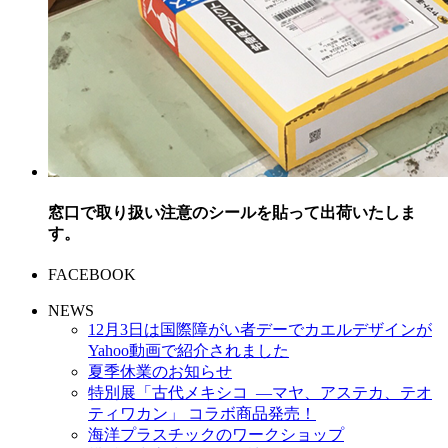
窓口で取り扱い注意のシールを貼って出荷いたしま
す。
FACEBOOK
NEWS
12月3日は国際障がい者デーでカエルデザインが
Yahoo動画で紹介されました
夏季休業のお知らせ
特別展「古代メキシコ ―マヤ、アステカ、テオ
ティワカン」 コラボ商品発売！
海洋プラスチックのワークショップ