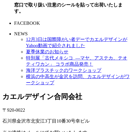
窓口で取り扱い注意のシールを貼って出荷いたしま
す。
FACEBOOK
NEWS
12月3日は国際障がい者デーでカエルデザインが
Yahoo動画で紹介されました
夏季休業のお知らせ
特別展「古代メキシコ ―マヤ、アステカ、テオ
ティワカン」 コラボ商品発売！
海洋プラスチックのワークショップ
横浜の中高生が金沢を訪問、カエルデザインがワ
ークショップ
カエルデザイン合同会社
〒920-0022
石川県金沢市北安江3丁目10番30号幸ビル