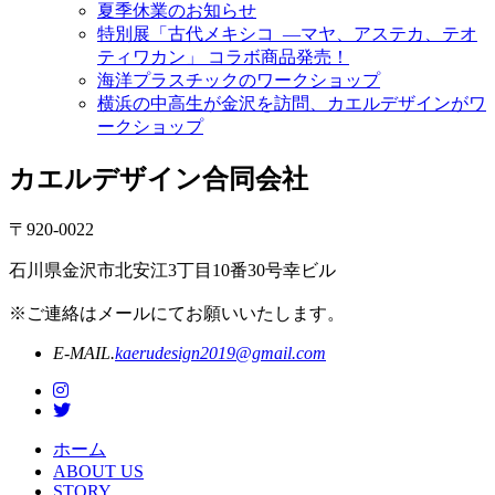
夏季休業のお知らせ
特別展「古代メキシコ ―マヤ、アステカ、テオ
ティワカン」 コラボ商品発売！
海洋プラスチックのワークショップ
横浜の中高生が金沢を訪問、カエルデザインがワ
ークショップ
カエルデザイン合同会社
〒920-0022
石川県金沢市北安江3丁目10番30号幸ビル
※ご連絡はメールにてお願いいたします。
E-MAIL.
kaerudesign2019@gmail.com
ホーム
ABOUT US
STORY