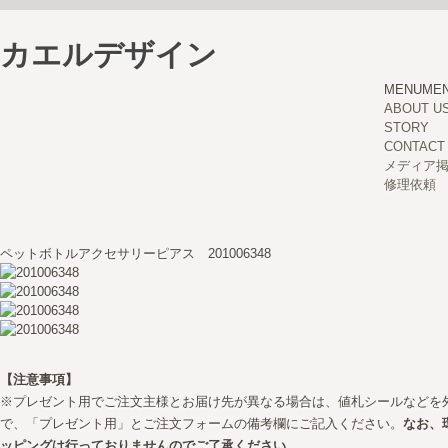
カエルデザイン
MENU
ME
ABOUT U
STORY
CONTACT
メディア
修理依頼
ペットボトルアクセサリーピアス 201006348
【注意事項】
※プレゼント用でご注文主様とお届け先が異なる場合は、値札シールなどを
で、「プレゼント用」とご注文フォームの備考欄にご記入ください。
なお、
ッピングは行っておりませんのでご了承ください。