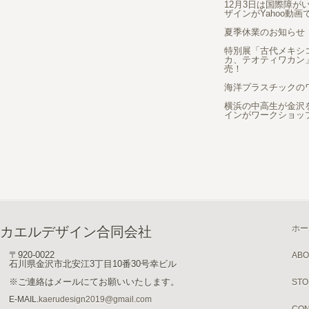
12月3日は国際障が
ザインがYahoo動
夏季休業のお知らせ
特別展「古代メキシ
カ、テオティワカン
売！
海洋プラスチックの
横浜の中高生が金沢
インがワークショッ
ホー
カエルデザイン合同会社
〒920-0022
ABO
石川県金沢市北安江3丁目10番30号幸ビル
※ご連絡はメールにてお願いいたします。
STO
E-MAIL.
kaerudesign2019@gmail.com
CON