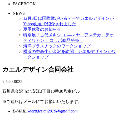
FACEBOOK
NEWS
12月3日は国際障がい者デーでカエルデザインが
Yahoo動画で紹介されました
夏季休業のお知らせ
特別展「古代メキシコ ―マヤ、アステカ、テオ
ティワカン」 コラボ商品発売！
海洋プラスチックのワークショップ
横浜の中高生が金沢を訪問、カエルデザインがワ
ークショップ
カエルデザイン合同会社
〒920-0022
石川県金沢市北安江3丁目10番30号幸ビル
※ご連絡はメールにてお願いいたします。
E-MAIL.
kaerudesign2019@gmail.com