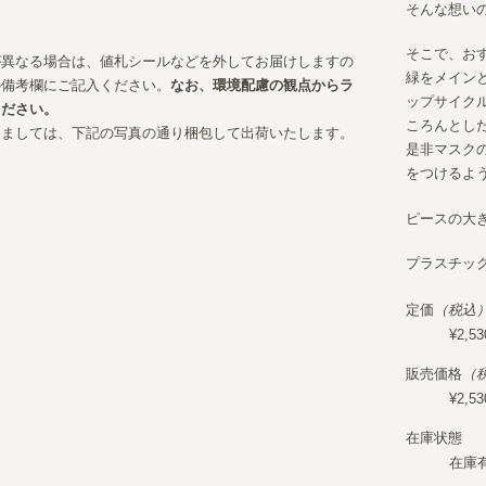
そんな想い
そこで、お
が異なる場合は、値札シールなどを外してお届けしますの
緑をメイン
の備考欄にご記入ください。
なお、環境配慮の観点からラ
ップサイク
ください。
ころんとし
きましては、下記の写真の通り梱包して出荷いたします。
是非マスク
をつけるよ
ピースの大
プラスチッ
定価
（税込
¥2,53
販売価格
（
¥2,53
在庫状態
在庫