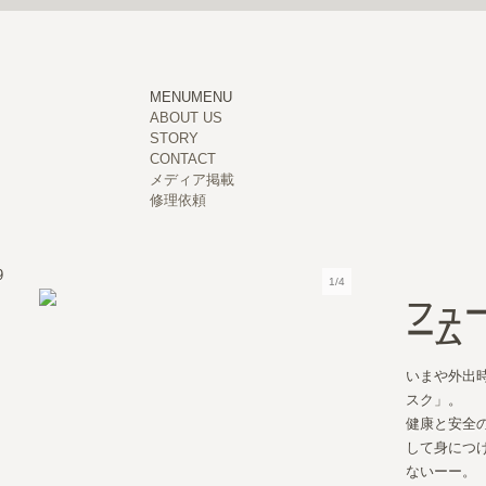
MENU
MENU
ABOUT US
STORY
CONTACT
メディア掲載
修理依頼
9
1/4
フュ
ーム 2
いまや外出
スク」。
健康と安全
して身につ
ないーー。