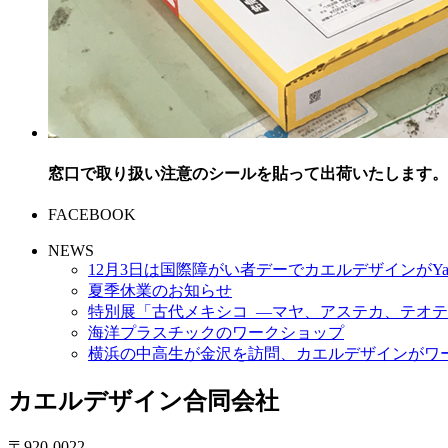
窓口で取り扱い注意のシールを貼って出荷いたします。
FACEBOOK
NEWS
12月3日は国際障がい者デーでカエルデザインがYa
夏季休業のお知らせ
特別展「古代メキシコ ―マヤ、アステカ、テオテ
海洋プラスチックのワークショップ
横浜の中高生が金沢を訪問、カエルデザインがワ
カエルデザイン合同会社
〒920-0022