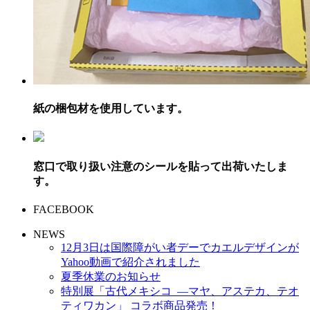
紙の梱包材を使用しています。
窓口で取り扱い注意のシールを貼って出荷いたしま
す。
FACEBOOK
NEWS
12月3日は国際障がい者デーでカエルデザインが
Yahoo動画で紹介されました
夏季休業のお知らせ
特別展「古代メキシコ ―マヤ、アステカ、テオ
ティワカン」 コラボ商品発売！