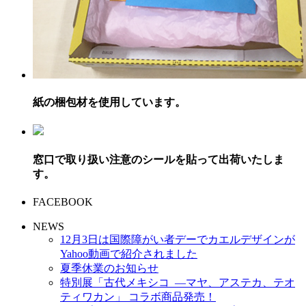
紙の梱包材を使用しています。
窓口で取り扱い注意のシールを貼って出荷いたしま
す。
FACEBOOK
NEWS
12月3日は国際障がい者デーでカエルデザインが
Yahoo動画で紹介されました
夏季休業のお知らせ
特別展「古代メキシコ ―マヤ、アステカ、テオ
ティワカン」 コラボ商品発売！