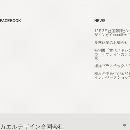
FACEBOOK
NEWS
12月3日は国際障が
ザインがYahoo動
夏季休業のお知らせ
特別展「古代メキシ
カ、テオティワカン
売！
海洋プラスチックの
横浜の中高生が金沢
インがワークショッ
ホー
カエルデザイン合同会社